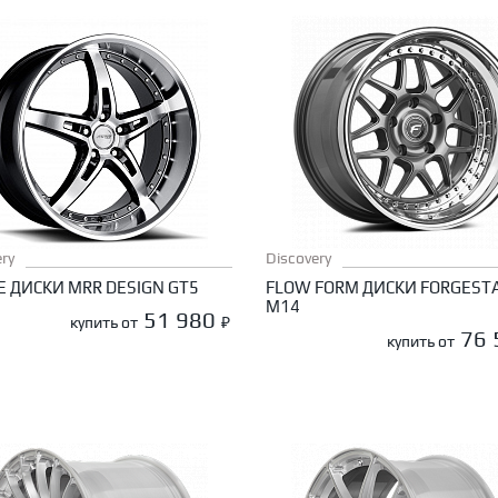
ry
Discovery
 ДИСКИ MRR DESIGN GT5
FLOW FORM ДИСКИ FORGEST
M14
51 980
купить от
₽
76
купить от