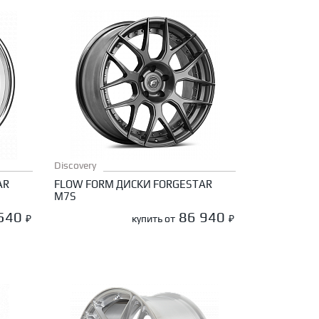
Discovery
AR
FLOW FORM ДИСКИ FORGESTAR
M7S
 540
86 940
₽
купить от
₽