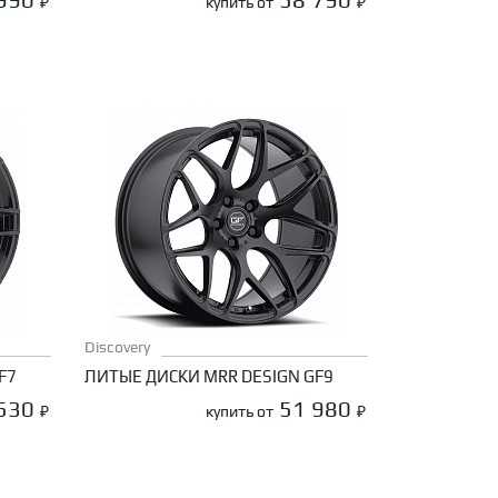
₽
купить от
₽
Discovery
F7
ЛИТЫЕ ДИСКИ MRR DESIGN GF9
 530
51 980
₽
купить от
₽