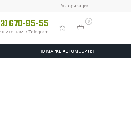
Авторизация
0
03) 670-95-55
ишите нам в Telegram
Г
ПО МАРКЕ АВТОМОБИЛЯ
ры
реть все шины
tomotive
Расширеный фильтр