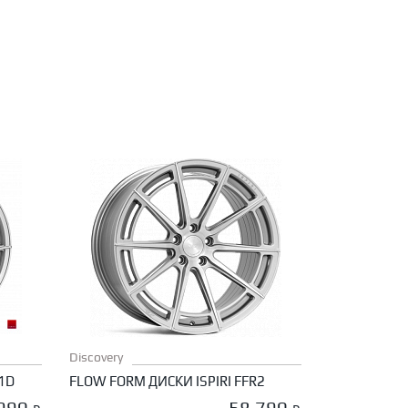
✕
Discovery
1D
FLOW FORM ДИСКИ ISPIRI FFR2
 990
58 790