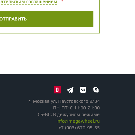
вательским соглашением
*
г. Москва ул. Паустовского 2/34
ПН-ПТ: С 11:00-21:00
СБ-ВС: В дежурном режиме
info@megawheel.ru
+7 (903) 670-95-55