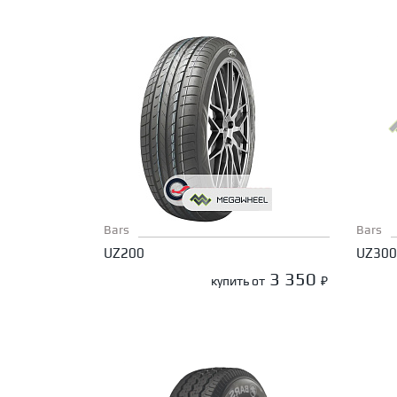
Bars
Bars
UZ200
UZ300
3 350
купить от
₽