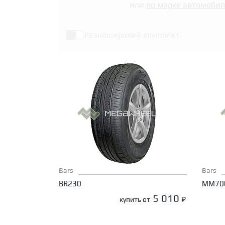
или
по марке автомобил
Разноширокий комплект
Bars
Bars
BR230
MM70
5 010
купить от
₽