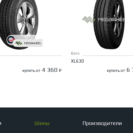
Bars
XL630
4 360
6
купить от
₽
купить от
и
Шины
Производители