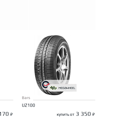
Bars
UZ100
 170
3 350
₽
купить от
₽