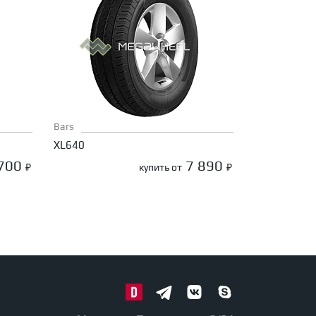
Bars
XL640
 700
7 890
₽
купить от
₽