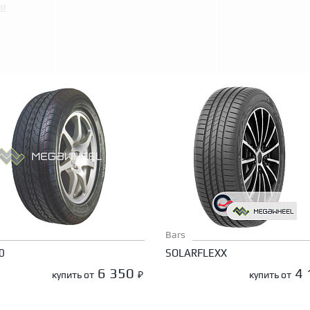
я
Bars
0
SOLARFLEXX
6 350
4
купить от
₽
купить от