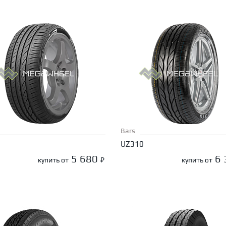
Bars
UZ310
5 680
6
купить от
₽
купить от