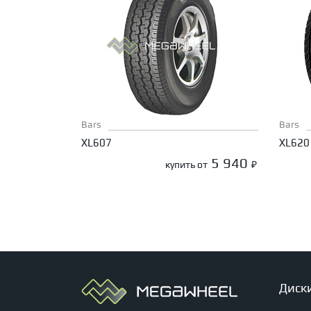
Bars
Bars
XL607
XL620
5 940
купить от
₽
Диск