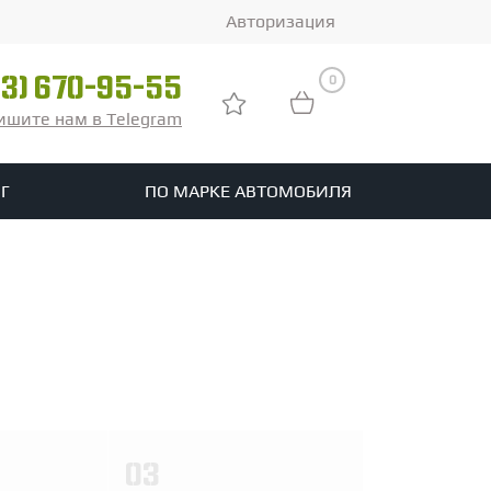
Авторизация
0
03) 670-95-55
ишите нам в Telegram
Г
ПО МАРКЕ АВТОМОБИЛЯ
ры
реть все шины
tomotive
03