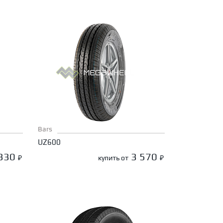
Bars
UZ600
 330
3 570
₽
купить от
₽