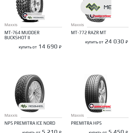
Maxxis
Maxxis
MT-764 MUDDER
MT-772 RAZR MT
BUCKSHOT II
24 030
купить от
₽
14 690
купить от
₽
Maxxis
Maxxis
NP5 PREMITRA ICE NORD
PREMITRA HP5
5 210
5 450
купить от
₽
купить от
₽